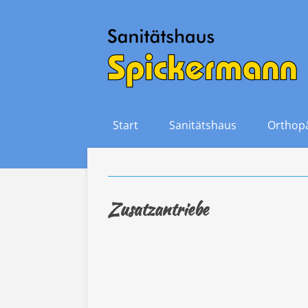
Zum
Hauptinhalt
springen
Start
Sanitätshaus
Orthop
Zusatzantriebe